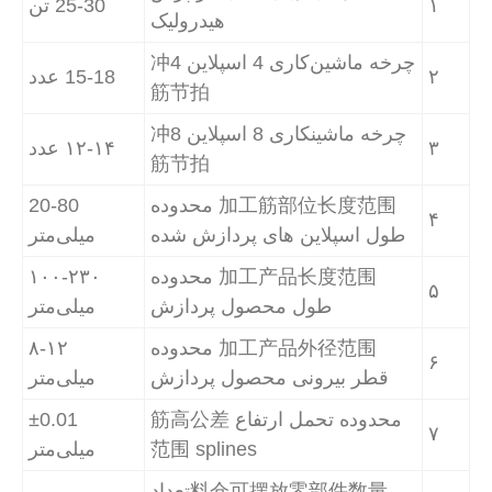
۱
25-30 تن
هیدرولیک
چرخه ماشین‌کاری 4 اسپلاین 冲4
۲
15-18 عدد
筋节拍
چرخه ماشینکاری 8 اسپلاین 冲8
۳
۱۲-۱۴ عدد
筋节拍
加工筋部位长度范围 محدوده
20-80
۴
طول اسپلاین های پردازش شده
میلی‌متر
加工产品长度范围 محدوده
۱۰۰-۲۳۰
۵
طول محصول پردازش
میلی‌متر
加工产品外径范围 محدوده
۸-۱۲
۶
قطر بیرونی محصول پردازش
میلی‌متر
محدوده تحمل ارتفاع 筋高公差
±0.01
۷
范围 splines
میلی‌متر
料仓可摆放零部件数量تعداد