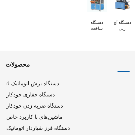
الکتریکی
8 اسپلین
موتور tb2-
5-120
 آج
دستگاه
ساخت
تیک
شفت
چرخ
موتور فن
ه
کفی با
ی و
شفت
موتور
محصولات
ن
الکتریکی
دستگاه برش اتوماتیک d
دستگاه حفاری خودکار
دستگاه ضربه زدن خودکار
ماشین‌های با کاربرد خاص
دستگاه فرز شیاردار اتوماتیک