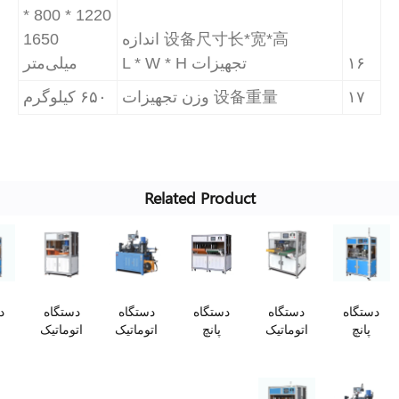
1220 * 800 *
设备尺寸长*宽*高 اندازه
1650
۱
تجهیزات L * W * H
میلی‌متر
۱
设备重量 وزن تجهیزات
۶۵۰ کیلوگرم
Related Product
اه
دستگاه
دستگاه
دستگاه
دستگاه
دستگاه
چ
اتوماتیک
پانچ
اتوماتیک
اتوماتیک
پرس
تیک
اسپلاین
اتوماتیک
آج زنی
آج زنی
اتوماتیک
رم و
شفت
شفت
برای شفت
برای شفت
آجدار
رم
موتور
موتور 4 یا
موتور
شفت