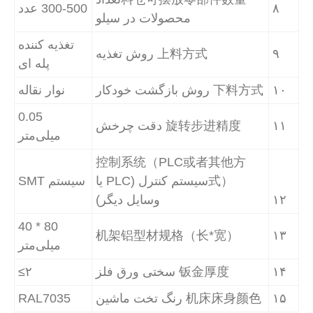
۸
300-500 عدد
محصولات در سیلو
تغذیه کننده
۹
上料方式 روش تغذیه
پله ای
۱
下料方式 روش بازگشت خودکار
نوار نقاله
0.05
۱
旋转步进精度 دقت چرخش
میلی‌متر
控制系统（PLC或者其他方
式）سیستم کنترل (PLC یا
سیستم SMT
۱
وسایل دیگر)
80 * 40
机架铝型材规格（长*宽）
۱
میلی‌متر
۱
钣金厚度 سختی ورق فلز
۲≥
۱
机床床身颜色 رنگ تخت ماشین
RAL7035