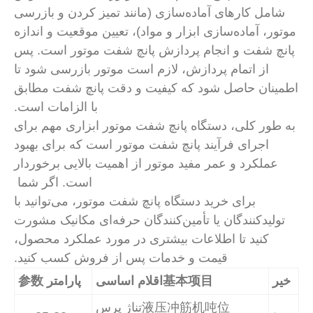
امل کارهای آماده‌سازی (مانند تمیز کردن و بازرسی
ر، آماده‌سازی ابزار و مواد)، تعیین موقعیت و اندازه
چ شفت و انجام پردازش پانچ شفت موتور است. پس
از اتمام پردازش، لازم است موتور بازرسی شود تا
ینان حاصل شود که کیفیت و دقت پانچ شفت مطابق
با الزامات است.
طور کلی، دستگاه پانچ شفت موتور ابزاری مهم برای
اجرای فرآیند پانچ شفت موتور است که برای بهبود
عملکرد و عمر مفید موتور از اهمیت بالایی برخوردار
است. اگر شما
برای خرید دستگاه پانچ شفت موتور، می‌توانید با
ولیدکنندگان یا تأمین‌کنندگان حرفه‌ای مکانیک مشورت
کنید تا اطلاعات بیشتری در مورد عملکرد محصول،
قیمت و خدمات پس از فروش کسب کنید.
ر
基本项目اقلام اساسی
پارامتر 参数
液压冲筋机吨位تناژ پرس